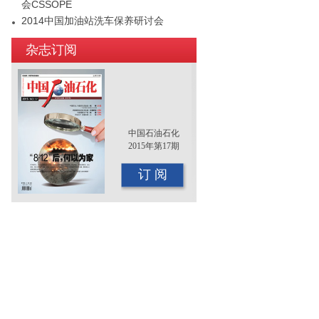
会CSSOPE
2014中国加油站洗车保养研讨会
2015年（第十二届）中国国际油品行业
杂志订阅
年终大会即将召开
中国石油石化
2015年第17期
订 阅