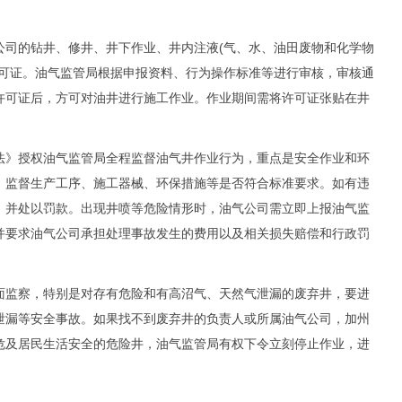
的钻井、修井、井下作业、井内注液(气、水、油田废物和化学物
许可证。油气监管局根据申报资料、行为操作标准等进行审核，审核通
许可证后，方可对油井进行施工作业。作业期间需将许可证张贴在井
》授权油气监管局全程监督油气井作业行为，重点是安全作业和环
，监督生产工序、施工器械、环保措施等是否符合标准要求。如有违
，并处以罚款。出现井喷等危险情形时，油气公司需立即上报油气监
并要求油气公司承担处理事故发生的费用以及相关损失赔偿和行政罚
监察，特别是对存有危险和有高沼气、天然气泄漏的废弃井，要进
泄漏等安全事故。如果找不到废弃井的负责人或所属油气公司，加州
危及居民生活安全的危险井，油气监管局有权下令立刻停止作业，进