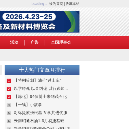
Loading...
设为首页
|
收藏本站
活动
广告
全国理事会
十大热门文章月排行
【特别策划】油价“过山车”
1
以学铸魂 以查纠偏 以行践知...
2
【炼化】94位博士来到茂石化
3
【一线】小故事
4
对标提质强根基 互学共进优服...
5
云南昭通石油1-6月易捷基础...
6
新疆销售阿勒泰分公司：便利店...