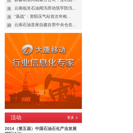
7
云南临沧石油闻汛而动筑牢防汛...
8
“蒸战”：资阳压气站首次年检...
9
云南石油首座自建自营中央仓在...
10
活动
更多
2014（第五届）中国石油石化产业发展