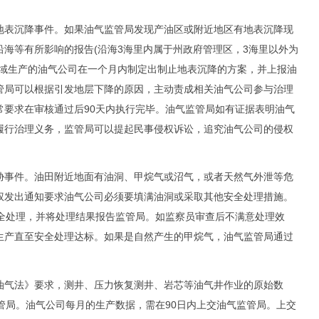
表沉降事件。如果油气监管局发现产油区或附近地区有地表沉降现
海等有所影响的报告(沿海3海里内属于州政府管理区，3海里以外为
区域生产的油气公司在一个月内制定出制止地表沉降的方案，并上报油
管局可以根据引发地层下降的原因，主动责成相关油气公司参与治理
常要求在审核通过后90天内执行完毕。油气监管局如有证据表明油气
履行治理义务，监管局可以提起民事侵权诉讼，追究油气公司的侵权
事件。油田附近地面有油洞、甲烷气或沼气，或者天然气外泄等危
权发出通知要求油气公司必须要填满油洞或采取其他安全处理措施。
安全处理，并将处理结果报告监管局。如监察员审查后不满意处理效
生产直至安全处理达标。如果是自然产生的甲烷气，油气监管局通过
气法》要求，测井、压力恢复测井、岩芯等油气井作业的原始数
管局。油气公司每月的生产数据，需在90日内上交油气监管局。上交