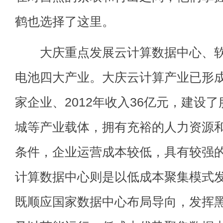
鹤也选择了这里。
大庆重点发展云计算数据中心、软
电池四大产业。大庆云计算产业已形成
家企业、2012年收入36亿元，建设
城等产业载体，拥有充裕的人力资源
条件，企业运营成本较低，具有较强
计算数据中心则是以低成本聚集模式发
既顺应国家数据中心布局导向，发挥