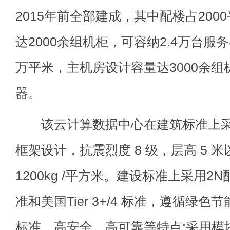
2015年前全部建成，其中配楼占20
达2000余组机柜，可容纳2.4万台服务
万平米，主机房设计容量达3000余组
器。
该云计算数据中心在建筑标准上采
框架设计，抗震烈度 8 级，层高 5 
1200kg /平方米。建设标准上采用2
准和美国Tier 3+/4 标准，遵循绿
标准、高安全、高可靠等特点;采用模