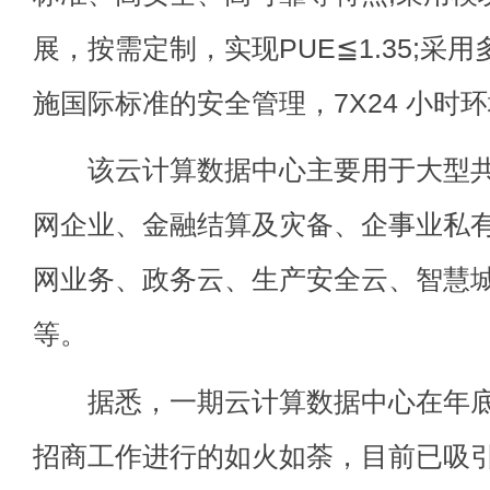
展，按需定制，实现PUE≦1.35;采
施国际标准的安全管理，7X24 小时
该云计算数据中心主要用于大型共
网企业、金融结算及灾备、企事业私
网业务、政务云、生产安全云、智慧
等。
据悉，一期云计算数据中心在年底
招商工作进行的如火如荼，目前已吸