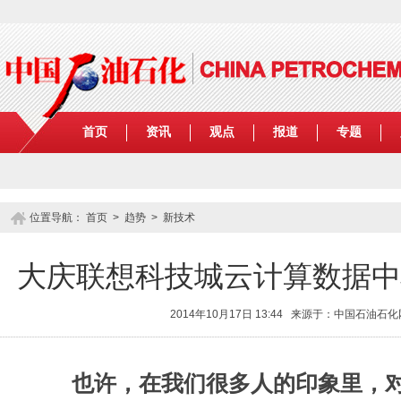
首页
资讯
观点
报道
专题
位置导航：
首页
>
趋势
>
新技术
大庆联想科技城云计算数据中
2014年10月17日 13:44 来源于：中国石油石
也许，在我们很多人的印象里，