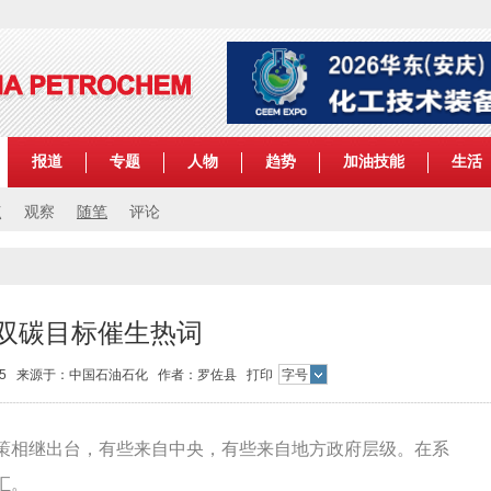
报道
专题
人物
趋势
加油技能
生活
点
观察
随笔
评论
双碳目标催生热词
16:35 来源于：中国石油石化 作者：罗佐县
打印
字号
策相继出台，有些来自中央，有些来自地方政府层级。在系
汇。