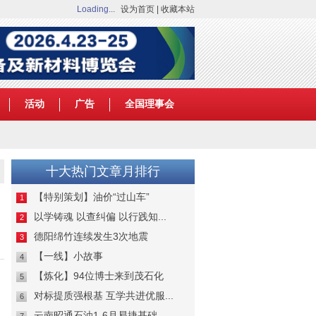
Loading...
设为首页
|
收藏本站
活动
广告
全国理事会
十大热门文章月排行
【特别策划】油价“过山车”
1
以学铸魂 以查纠偏 以行践知...
2
德阳绵竹连续发生3次地震
3
【一线】小故事
4
【炼化】94位博士来到茂石化
5
对标提质强根基 互学共进优服...
6
云南昭通石油1-6月易捷基础...