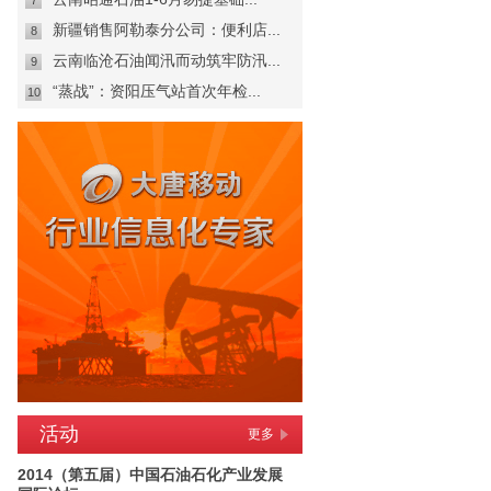
7
新疆销售阿勒泰分公司：便利店...
8
云南临沧石油闻汛而动筑牢防汛...
9
“蒸战”：资阳压气站首次年检...
10
活动
更多
2014（第五届）中国石油石化产业发展