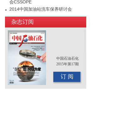
会CSSOPE
2014中国加油站洗车保养研讨会
2015年（第十二届）中国国际油品行业
杂志订阅
年终大会即将召开
中国石油石化
2015年第17期
订 阅