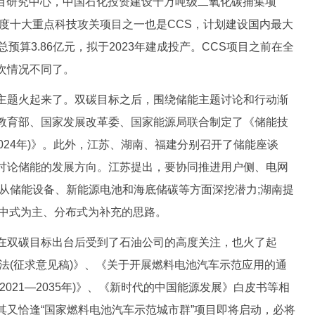
项目研究中心，中国石化投资建设十万吨级二氧化碳捕集项
年度十大重点科技攻关项目之一也是CCS，计划建设国内最大
预算3.86亿元，拟于2023年建成投产。CCS项目之前在全
次情况不同了。
题火起来了。双碳目标之后，围绕储能主题讨论和行动渐
教育部、国家发展改革委、国家能源局联合制定了《储能技
2024年)》。此外，江苏、湖南、福建分别召开了储能座谈
讨论储能的发展方向。江苏提出，要协同推进用户侧、电网
要从储能设备、新能源电池和海底储碳等方面深挖潜力;湖南提
集中式为主、分布式为补充的思路。
双碳目标出台后受到了石油公司的高度关注，也火了起
源法(征求意见稿)》、《关于开展燃料电池汽车示范应用的通
021—2035年)》、《新时代的中国能源发展》白皮书等相
其又恰逢“国家燃料电池汽车示范城市群”项目即将启动，必将