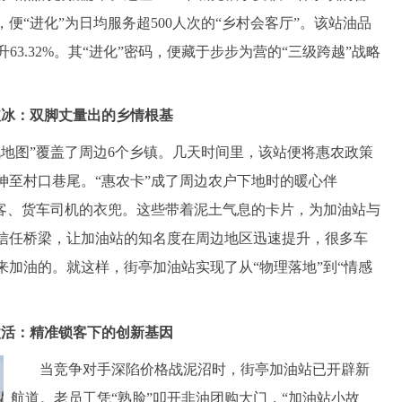
便“进化”为日均服务超500人次的“乡村会客厅”。该站油品
升63.32%。其“进化”密码，便藏于步步为营的“三级跨越”战略
破冰：双脚丈量出的乡情根基
图”覆盖了周边6个乡镇。几天时间里，该站便将惠农政策
伸至村口巷尾。“惠农卡”成了周边农户下地时的暖心伴
游客、货车司机的衣兜。这些带着泥土气息的卡片，为加油站与
信任桥梁，让加油站的知名度在周边地区迅速提升，很多车
加油的。就这样，街亭加油站实现了从“物理落地”到“情感
激活：精准锁客下的创新基因
当竞争对手深陷价格战泥沼时，街亭加油站已开辟新
航道。老员工凭“熟脸”叩开非油团购大门，“加油站小故