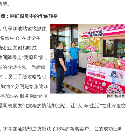
跨越。
出圈：网红浪潮中的华丽转身
时，街亭加油站敏锐抓住
集散中心”在此诞生
麦积山文创相映成
油间隙带走“陇原风情”。
员的导游本领，当新疆
时，员工手绘攻略指引
是加油？分明是给旅途加
街亭加油站服务创新的真
司机朋友们旅程的情绪加油站。让“人·车·生活”在此深度交
。
亭加油站却逆势斩获了16%的新增客户。它的成功证明