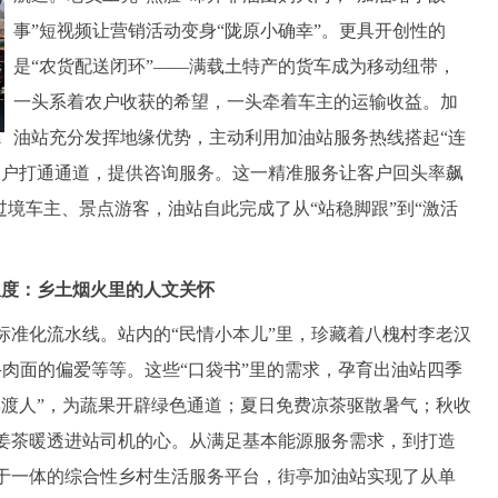
事”短视频让营销活动变身“陇原小确幸”。更具开创性的
是“农货配送闭环”——满载土特产的货车成为移动纽带，
一头系着农户收获的希望，一头牵着车主的运输收益。加
油站充分发挥地缘优势，主动利用加油站服务热线搭起“连
农户打通通道，提供咨询服务。这一精准服务让客户回头率飙
过境车主、景点游客，油站自此完成了从“站稳脚跟”到“激活
温度：乡土烟火里的人文关怀
化流水线。站内的“民情小本儿”里，珍藏着八槐村李老汉
牛肉面的偏爱等等。这些“口袋书”里的需求，孕育出油站四季
摆渡人”，为蔬果开辟绿色通道；夏日免费凉茶驱散暑气；秋收
姜茶暖透进站司机的心。从满足基本能源服务需求，到打造
于一体的综合性乡村生活服务平台，街亭加油站实现了从单