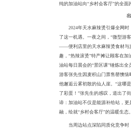
纯的加油站向“乡村会客厅”的全面
2024年天水麻辣烫引爆全网
了这一机遇。一夜之间，“微型游客
——便利店里的天水麻辣烫食材与
趣，“热辣滚烫”特产摊让顾客在加
油站每日晨会的“景区课”锤炼出全
游客张先生因麦积山门票售罄懊恼
他邂逅云雾初散的仙人崖。“这哪
了彩蛋！”张先生的感叹，道出了
谛：加油站不仅是能源补给站，更是
融，绘就“乡村会客厅”的温暖生态
当周边站点深陷同质化竞争时，街