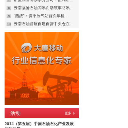
7
云南临沧石油闻汛而动筑牢防汛...
8
“蒸战”：资阳压气站首次年检...
9
云南石油首座自建自营中央仓在...
10
活动
更多
2014（第五届）中国石油石化产业发展