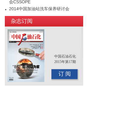
会CSSOPE
2014中国加油站洗车保养研讨会
2015年（第十二届）中国国际油品行业
杂志订阅
年终大会即将召开
中国石油石化
2015年第17期
订 阅