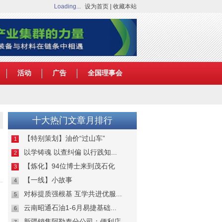
Loading...
设为首页
|
收藏本站
活动
广告
全国理事会
十大热门文章月排行
【特别策划】油价“过山车”
1
以学铸魂 以查纠偏 以行践知...
2
【炼化】94位博士来到茂石化
3
【一线】小故事
4
对标提质强根基 互学共进优服...
5
云南昭通石油1-6月易捷基础...
6
新疆销售阿勒泰分公司：便利店...