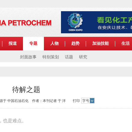
报道
专题
人物
趋势
加油技能
生活
封面故事
特别策划
话题
研究
待解之题
:21 来源于 中国石油石化 作者：本刊记者 于 洋 打印
字号
，也是难点。