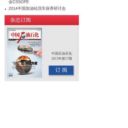
会CSSOPE
2014中国加油站洗车保养研讨会
2015年（第十二届）中国国际油品行业
杂志订阅
年终大会即将召开
中国石油石化
2015年第17期
订 阅