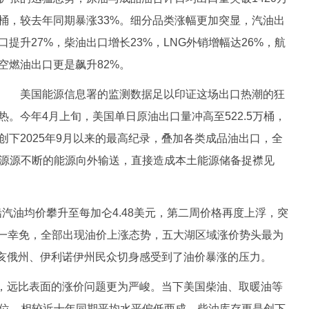
桶，较去年同期暴涨33%。细分品类涨幅更加突显，汽油出
口提升27%，柴油出口增长23%，LNG外销增幅达26%，航
空燃油出口更是飙升82%。
美国能源信息署的监测数据足以印证这场出口热潮的狂
热。今年4月上旬，美国单日原油出口量冲高至522.5万桶，
创下2025年9月以来的最高纪录，叠加各类成品油出口，全
。源源不断的能源向外输送，直接造成本土能源储备捉襟见
油均价攀升至每加仑4.48美元，第二周价格再度上浮，突
州无一幸免，全部出现油价上涨态势，五大湖区域涨价势头最为
亥俄州、伊利诺伊州民众切身感受到了油价暴涨的压力。
远比表面的涨价问题更为严峻。当下美国柴油、取暖油等
低位，相较近十年同期平均水平偏低两成，柴油库存更是创下