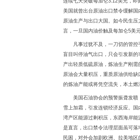
连续七天突破每加仑3.12美元，
美国就曾出台原油出口禁令缓解国内
原油生产与出口大国。如今民生压
言，一旦国内油价触及每加仑5美
凡事过犹不及，一刀切的管控手
盲目叫停油气出口，只会引发新的
产出轻质低硫原油，炼油生产刚需
原油会大量积压，重质原油供给缺
的炼油产能或将凭空流失，本土燃
美国石油协会的预警振聋发聩，
雪上加霜，引发连锁经济反应。国
湾产区能源过剩积压，东西海岸能
是直言，出口禁令法理层面虽可落
民困，对外会加剧欧洲、拉美地区