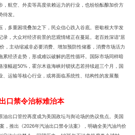
步，航空、外卖等高度依赖运力的行业，也纷纷酝酿加价方
势待发。
，多重困境叠加之下，民众信心跌入谷底。密歇根大学发
纪录，大众对经济前景的悲观情绪正在蔓延。老百姓深谙“居
物价，主动缩减非必要消费、增加预防性储蓄，消费市场活力
拖累经济走势，形成难以破解的恶性循环。国际市场同样暗
格涨幅超50%，霍尔木兹海峡封锁状态若持续超三个月，国
业、运输等核心行业，或将面临系统性、结构性的发展颓
出口禁令治标难治本
油出口管控再度成为美国政坛与舆论场的热议焦点。美国
案，推出《2026年汽油出口禁令法案》，明确全美汽油均价