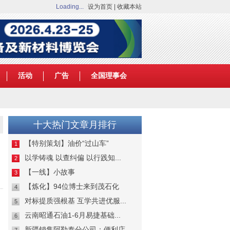
Loading...
设为首页
|
收藏本站
活动
广告
全国理事会
十大热门文章月排行
【特别策划】油价“过山车”
1
以学铸魂 以查纠偏 以行践知...
2
【一线】小故事
3
【炼化】94位博士来到茂石化
4
对标提质强根基 互学共进优服...
5
云南昭通石油1-6月易捷基础...
6
新疆销售阿勒泰分公司：便利店...