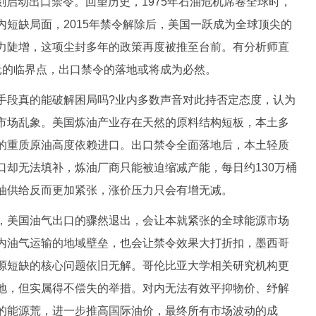
即刻启动出口禁令。回望历史，1975年石油危机席卷全球时，
短缺局面，2015年禁令解除后，美国一跃成为全球顶尖的
力陡增，这项尘封多年的政策再度被推至台前。有分析师直
元的临界点，出口禁令的落地或将成为必然。
段真的能破解困局吗?业内多数声音对此持否定态度，认为
市场乱象。美国炼油产业存在天然的原料结构短板，本土多
的重质原油高度依赖进口。出口禁令全面落地后，本土轻质
口却无法填补，炼油厂商只能被迫缩减产能，每日约130万桶
油供给反而更加紧张，涨价压力只会有增无减。
美国油气出口的骤然退出，会让本就紧张的全球能源市场
内油气运输的地域壁垒，也会让禁令效果大打折扣，墨西哥
源短缺的核心问题依旧无解。哥伦比亚大学相关研究机构更
地，但实属得不偿失的举措。对内无法有效平抑物价、纾解
的能源荒，进一步推高国际油价，最终所有市场波动的成