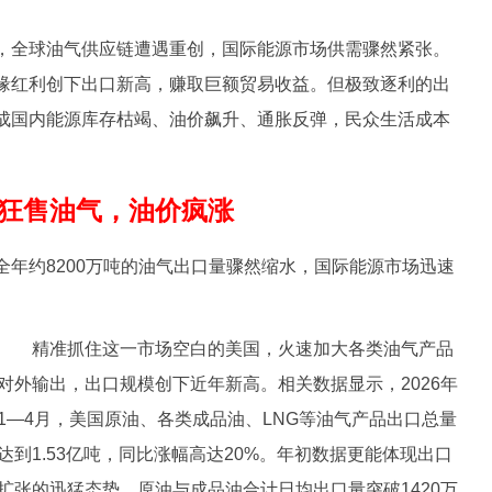
全球油气供应链遭遇重创，国际能源市场供需骤然紧张。
缘红利创下出口新高，赚取巨额贸易收益。但极致逐利的出
成国内能源库存枯竭、油价飙升、通胀反弹，民众生活成本
狂售油气，油价疯涨
约8200万吨的油气出口量骤然缩水，国际能源市场迅速
精准抓住这一市场空白的美国，火速加大各类油气产品
对外输出，出口规模创下近年新高。相关数据显示，2026年
1—4月，美国原油、各类成品油、LNG等油气产品出口总量
达到1.53亿吨，同比涨幅高达20%。年初数据更能体现出口
扩张的迅猛态势，原油与成品油合计日均出口量突破1420万