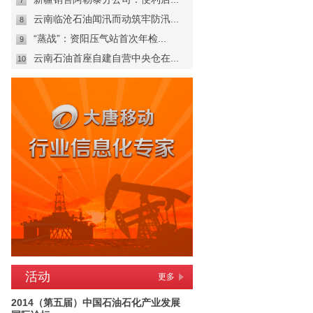
7
云南临沧石油闻汛而动筑牢防汛...
8
“蒸战”：资阳压气站首次年检...
9
云南石油首座自建自营中央仓在...
10
活动
更多
2014（第五届）中国石油石化产业发展