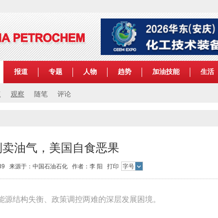
报道
专题
人物
趋势
加油技能
生活
点
观察
随笔
评论
倒卖油气，美国自食恶果
15:39 来源于：中国石油石化 作者：李 阳
打印
字号
能源结构失衡、政策调控两难的深层发展困境。