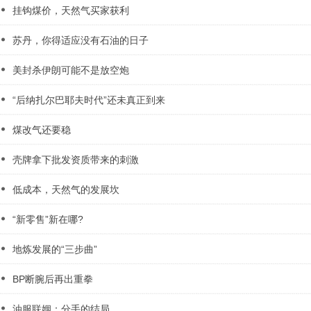
挂钩煤价，天然气买家获利
苏丹，你得适应没有石油的日子
美封杀伊朗可能不是放空炮
“后纳扎尔巴耶夫时代”还未真正到来
煤改气还要稳
壳牌拿下批发资质带来的刺激
低成本，天然气的发展坎
“新零售”新在哪?
地炼发展的“三步曲”
BP断腕后再出重拳
油服联姻：分手的结局