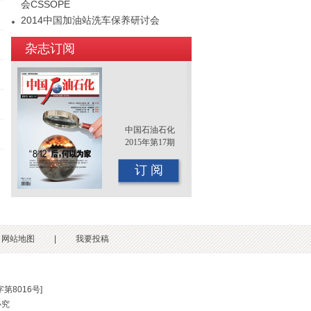
会CSSOPE
2014中国加油站洗车保养研讨会
2015年（第十二届）中国国际油品行业
杂志订阅
年终大会即将召开
中国石油石化
2015年第17期
订 阅
网站地图
|
我要投稿
第8016号
]
必究