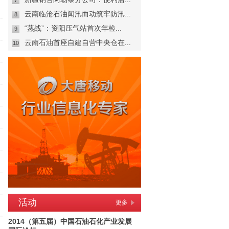
7
云南临沧石油闻汛而动筑牢防汛...
8
“蒸战”：资阳压气站首次年检...
9
云南石油首座自建自营中央仓在...
10
活动
更多
2014（第五届）中国石油石化产业发展