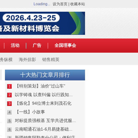
Loading...
设为首页
|
收藏本站
活动
广告
全国理事会
务纵横
海外掠影
销售精英
十大热门文章月排行
【特别策划】油价“过山车”
1
以学铸魂 以查纠偏 以行践知...
2
【炼化】94位博士来到茂石化
3
【一线】小故事
4
对标提质强根基 互学共进优服...
5
云南昭通石油1-6月易捷基础...
6
新疆销售阿勒泰分公司：便利店...